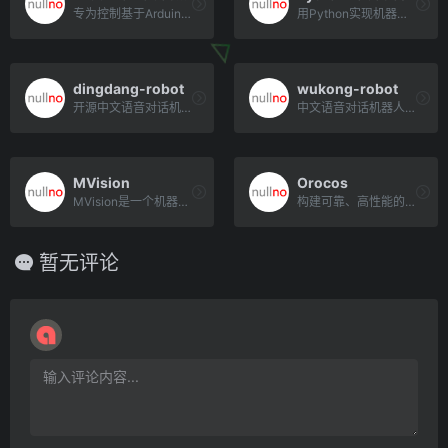
专为控制基于Arduino的机器人而设计的软件库
用Python实现机器人学的相关算法。包含SLAM算法、导航算法、轨迹规划、机械臂导航、双足算法等。gith[…]
dingdang-robot
wukong-robot
开源中文语音对话机器人/智能音箱项目
中文语音对话机器人/智能音箱项目，支持ChatGPT多轮对话能力，还可能是首个支持脑机交互的开源智能音箱项目
MVision
Orocos
MVision是一个机器人视觉的资料库，包括移动机器人、VS-SLAM、ORB-SLAM2、深度学习目标检测、[…]
构建可靠、高性能的机器人控制系统
暂无评论