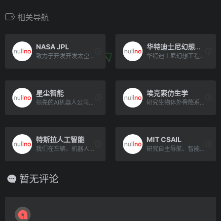
相关导航
NASA JPL
华特迪士尼幻想工程
致力于开发开发太空探索机器人技术
华特迪士尼幻想工程（WaltDisneyImagineering）是迪士尼公司的创意和创新部[…]
星尘智能
埃克索仿生学
领先的AI机器人公司，让智能通用机器人走进千家万户。穿越苦旅，以达星尘星尘智能（Astribot）致力于[…]
研究生物体外骨骼系统的设计和应用
特斯拉人工智能
MIT CSAIL
我们在车辆、机器人等领域大规模开发和部署自动化。我们相信，基于先进人工智能的视觉和规划方法，在有效使用推理硬件[…]
研究自主导航、智能感知和多机器人协作等
暂无评论