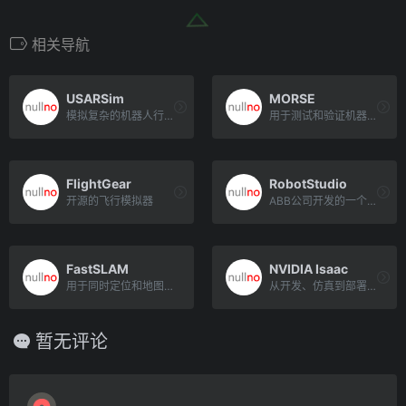
相关导航
USARSim
MORSE
模拟复杂的机器人行为和环境
用于测试和验证机器人算法和控制器的性能
FlightGear
RobotStudio
开源的飞行模拟器
ABB公司开发的一个强大的机器人仿真和编程软件。通过RobotStudio，您可以在模拟环境中对机器人进行编程[…]
FastSLAM
NVIDIA Isaac
用于同时定位和地图构建（SLAM）的算法
从开发、仿真到部署，加速并优化机器人开发无论是制造业的智能自动化，还是最后一英里交付，机器人逐渐进入日常生活[…]
暂无评论