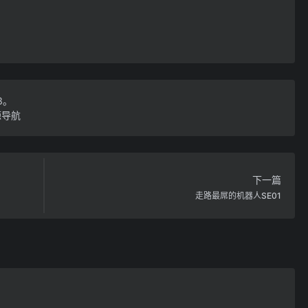
33。
源导航
下一篇
走路最屌的机器人SE01