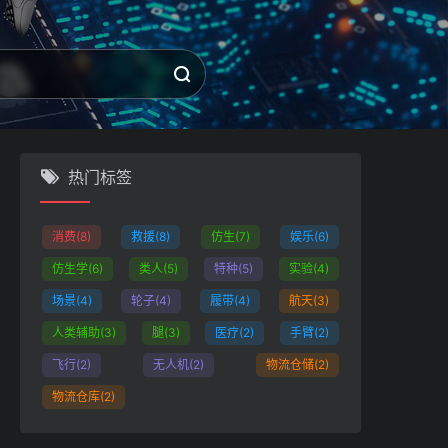
热门标签
消费
(8)
救援
(8)
仿生
(7)
娱乐
(6)
仿生学
(6)
类人
(5)
特种
(5)
实验
(4)
场景
(4)
轮子
(4)
履带
(4)
航天
(3)
人类辅助
(3)
腿
(3)
医疗
(2)
手臂
(2)
飞行
(2)
无人机
(2)
物流仓储
(2)
物流仓库
(2)