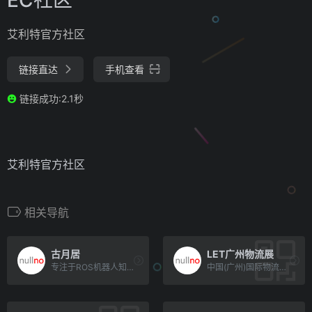
艾利特官方社区
链接直达
手机查看
链接成功:2.1秒
艾利特官方社区
相关导航
古月居
LET广州物流展
专注于ROS机器人知识分享的社区，提供专业的ROS机器人博客教程、系统的ROS机器人视频课程及项目仿真实践
中国(广州)国际物流装备与技术展览会（简称：汉诺威LET中国广州物流展）是粤港澳大湾区物流装备技术行业标杆盛会，涵括机械搬运设备、仓储技术与车间设备、包装与订单拣选设备、内部物料系统与软件、物流服务与外包等领域。围绕“数智工厂+智慧物流+机器人”三大主题，2025将会以65,000+平方米、800+家展商呈现针对工厂数智化以及仓储智能化的技术应用专业展示平台，同期-2025广州国际智能机器人展，将以多元化的应用场景以及创新的应用解决方案，探索制造业自动化的新开端！2025.5.21-23敬请期待！