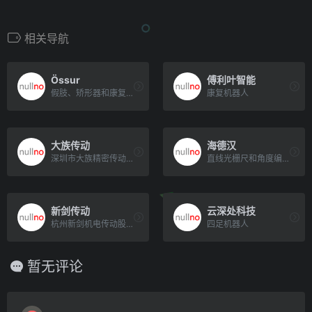
相关导航
Össur
傅利叶智能
假肢、矫形器和康复设备
康复机器人
大族传动
海德汉
深圳市大族精密传动科技有限公司（简称大族谐波传动）为大族激光科技产业集团股份有限公司下属子公司，专注于精密减速[…]
直线光栅尺和角度编码器、旋转编码器
新剑传动
云深处科技
杭州新剑机电传动股份有限公司成立于1999年，专精特新企业，专业从事研发生产；CNC车磨精密轴、小模数切削、滚[…]
四足机器人
暂无评论