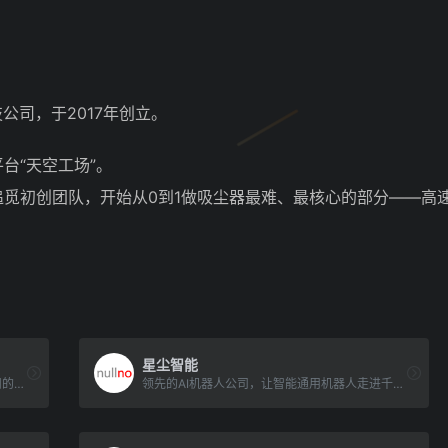
公司，于2017年创立。
台“天空工场”。
心的追觅初创团队，开始从0到1做吸尘器最难、最核心的部分——
星尘智能
AgilityRobotics是一家总部位于美国俄勒冈州的机器人公司。他们专注于开发先进的腿部机器人系统，能[…]
领先的AI机器人公司，让智能通用机器人走进千家万户。穿越苦旅，以达星尘星尘智能（Astribot）致力于[…]