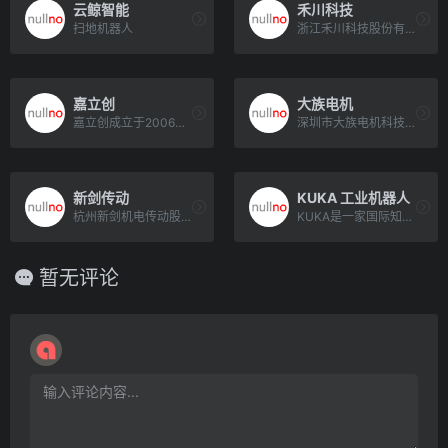
云鲸智能
禾川科技
扫地机器人
浙江禾川科技股份有限公司成立于2011年11月，是一家专注于工业自动化产品的研发、制造、销售及应用集成，致力于[…]
嘉立创
大族电机
嘉立创成立于2006年，是行业较早实现数字化转型的高新技术企业之一，专注于PCB打样/小批量、SMT贴片、激光[…]
深圳市大族电机科技有限公司为上市公司大族激光（股票代码：002008）的全资子公司，是集研发、生产和销售为一体[…]
新剑传动
KUKA 工业机器人
杭州新剑机电传动股份有限公司成立于1999年，专精特新企业，专业从事研发生产；CNC车磨精密轴、小模数切削、滚[…]
KUKA是一家国际知名的自动化集团公司，营业额高达33亿欧元，拥有约15,000名员工。公司总部位于德[…]
暂无评论