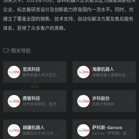
顶尖大牛。2023年10月，泰科机器人正式被认定为国家高新技术
企业，标志着研发设计及创新能力跻身国内一流水平。同时，也
建立了覆盖全国的销售、技术支持、自动化解决方案及售后服务
体系，获得了众多客户的青睐。
相关导航
思岚科技
海康机器人
服务机器人自主定位导航解决方案的领航者
海康机器人是面向全球的机器视觉和移动机器人产品及解决方案提供商，业务聚焦于工业物联网、智慧物流和智能制造，构建[…]
鼎智科技
步科股份
丝杆步进电机、直流无刷电机、音圈电机、空心杯等电机
无框力矩电机
越疆机器人
萨科斯-Sarcos
越疆创立于2015年，开发出全球首款桌面协作机器人，是首家拥有0.5-20kg负载产品矩阵的机器人企[…]
Sarcos（萨科斯）是一家位于美国犹他州的公司，专注于研发和制造先进的机器人技术。Sarcos的使命是为人类[…]