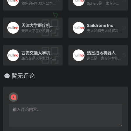
领先的AI机器人公司，让智能通用机器人走进千家万户。穿越苦旅，以达星尘星尘智能（Astribot）致力于[…]
Sphero是一家专注于制造球形机器人玩具的公司。该公司最知名的产品是Sphero机器人球，可以使用智能手机或[…]
天津大学医疗机器人与智能系统研究院
Saildrone Inc
天津大学医疗机器人与智能系统研究院（以下简称研究院）是天津滨海高新技术产业开发区管委会与天津大学共建的独立法人[…]
无人船和无人机解决方案
西安交通大学机器人技术研究所
追觅扫地机器人
西安交通大学机器人技术研究所在机器人学和人工智能领域具有较高的研究水平。他们的研究方向包括机器人智能控制、服务[…]
追觅是一家专注智能生活家电的全球化科技公司，于2017年创立。它起源于清华大学校内规模最大的科技平台“天空工[…]
暂无评论