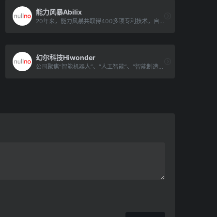
能力风暴Abilix
20年来，能力风暴共取得400多项专利技术，自主研发120余种教育机器人，并编写出50多套机器人教材（9种语言版本）。
幻尔科技Hiwonder
公司聚焦“智能机器人”、“人工智能”、“智能制造”三大专业群，为广大高校提供性能更强、拓展性更好、交互感更佳、教程更丰富的人工智能教育机器人产品