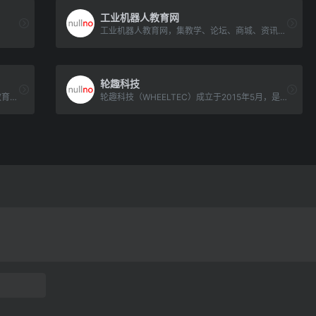
工业机器人教育网
工业机器人教育网，集教学、论坛、商城、资讯等功能于一体，整合了哈工海渡机器人学院的工业机器人专业教材、教学视频[…]
轮趣科技
个工业机器人仿真软件、示教视频培训教程教育的技术分享平台
轮趣科技（WHEELTEC）成立于2015年5月，是国内自动驾驶及相关技术教育领域的龙头企业，专[…]