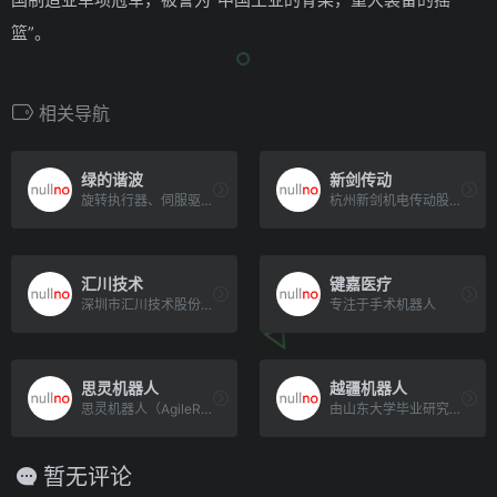
篮”。
相关导航
绿的谐波
新剑传动
旋转执行器、伺服驱动器、谐波减速器
杭州新剑机电传动股份有限公司成立于1999年，专精特新企业，专业从事研发生产；CNC车磨精密轴、小模数切削、滚[…]
汇川技术
键嘉医疗
深圳市汇川技术股份有限公司（简称“汇川技术”）创立于2003年，聚焦工业领域的自动化、数字化、智能化，专注“信[…]
专注于手术机器人
思灵机器人
越疆机器人
思灵机器人（AgileRobots）是一家全球领先的智能机器人明星企业，公司创立于2018年，立足全球化发展[…]
由山东大学毕业研究生刘培超创立，公司致力于智能机器人研发与应用创新，专注于智能机械臂及其他智能硬件产品的研发、生产、销售及服务。
暂无评论