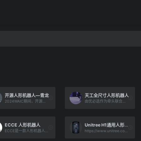
开源人形机器人—青龙
天工全尺寸人形机器人
2024WAIC期间，开源通用人形机器人公版机青龙正式发布。青龙由人形机器人（上海）有限公司自主研发，具备高机[…]
由优必选作为牵头联合小米机器人等行业领军企业机构共同成立的北京人形机器人创新中心，今日发布了自主研发的通用人形[…]
ECCE 人形机器人
Unitree H1通用人形机器人
ECCE是一款人形机器人，它使用人造骨骼、肌肉和肌腱来像你一样移动。它可以安全地与人互动，包括拥抱。也就是说[…]
https://www.unitree.com/h1