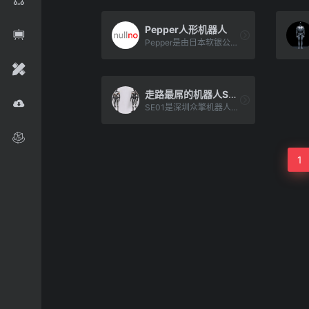
Pepper人形机器人
Pepper是由日本软银公司（SoftBank）开发的一款人形机器人。Pepper设计为具有社交能力和情感交流[…]
走路最屌的机器人SE01
SE01是深圳众擎机器人推出的一款全尺寸通用人形机器人，具有超仿真的行走步态和未来感十足的外观设计。
1