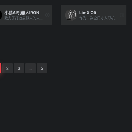
小鹏AI机器人IRON
LimX Oli
致力于打造最拟人的人形机器人
作为一款全尺寸人形机器人，LimXOli拥有165cm身高，机身自由度多达31个，加之出众的运动性能，让动作构想轻松具现。
2
3
…
5